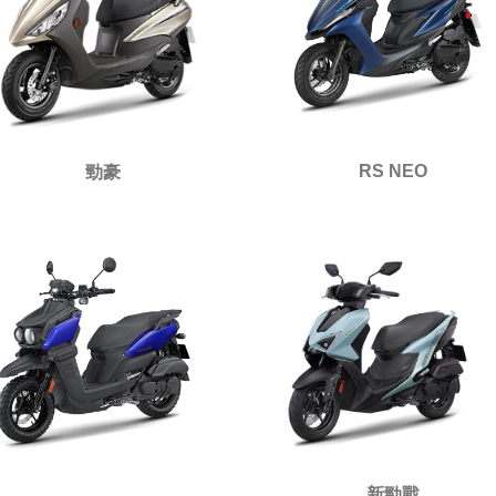
RS NEO
勁豪
新勁戰