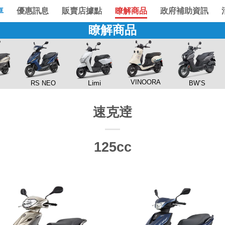
車
優惠訊息
販賣店據點
瞭解商品
政府補助資訊
瞭解商品
VINOORA
Limi
RS NEO
BW’S
速克逹
125cc