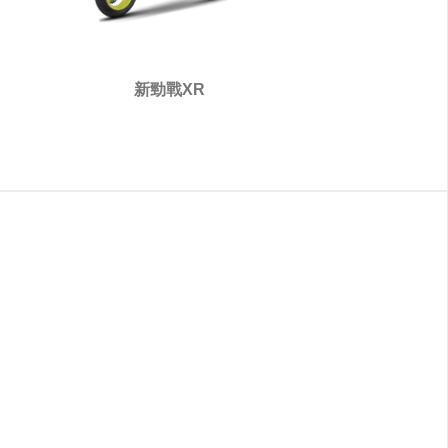
新勁戰XR