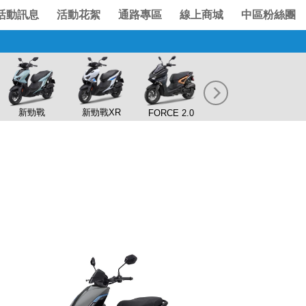
活動訊息
活動花絮
通路專區
線上商城
中區粉絲團
新勁戰XR
新勁戰
FORCE 2.0
AUGUR
N