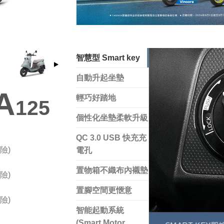
1
智慧型 Smart key
自動升起坐墊
A
輕巧好踏地
125
個性化坐墊柔軟升級
QC 3.0 USB 快充充
險)
電孔
置物箱不織布內襯墊
險)
置腳空間更愜意
險)
智能起動系統
(Smart Motor