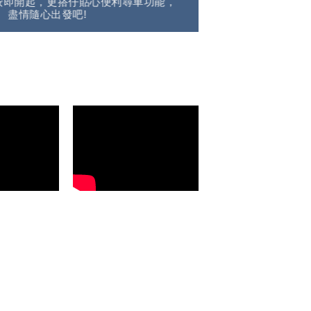
Y即按即開起，更搭仔貼心便利尋車功能，
盡情隨心出發吧!