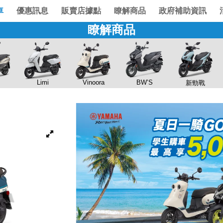
車
優惠訊息
販賣店據點
瞭解商品
政府補助資訊
瞭解商品
Limi
Vinoora
BW’S
新勁戰